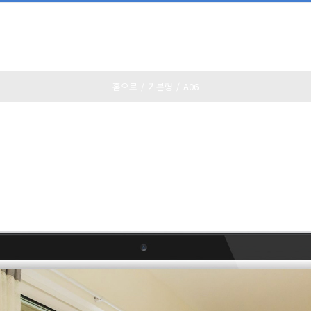
홈으로
/
기본형
/
A06