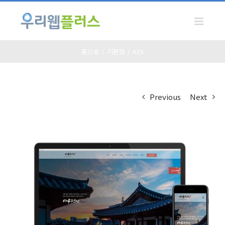
Skip
to
content
홈으로
/
기본형
/
A15
Previous
Next
View
Larger
Image