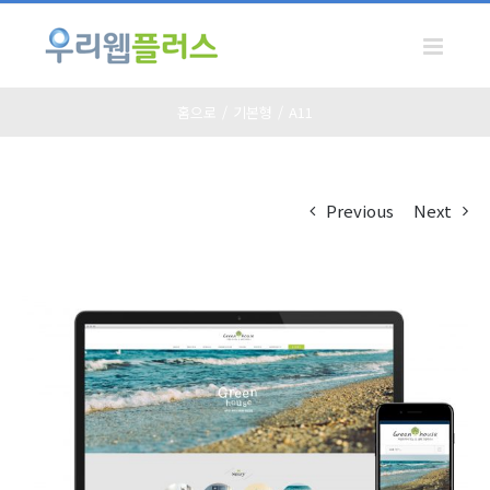
Skip
to
content
홈으로
/
기본형
/
A11
Previous
Next
View
Larger
Image