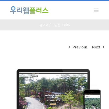
Skip
to
content
홈으로
/
고급형
/
B06
Previous
Next
View
Larger
Image